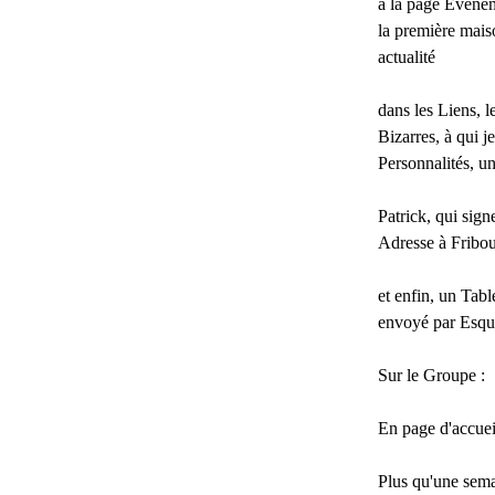
à la page
Evéne
la première maiso
actualité
dans les
Liens
, 
Bizarres, à qui 
Personnalités
, u
Patrick, qui sig
Adresse
à Fribo
et enfin, un
Tabl
envoyé par Esqu
Sur le
Groupe
:
En page d'accuei
Plus qu'une sema