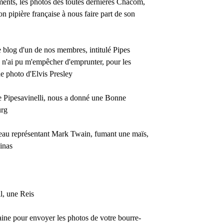
ments
, les photos des toutes dernières Chacom,
n pipière française à nous faire part de son
le blog d'un de nos membres, intitulé Pipes
je n'ai pu m'empêcher d'emprunter, pour les
ne photo d'Elvis Presley
ne Pipesavinelli, nous a donné une
Bonne
urg
eau
représentant Mark Twain, fumant une maïs,
inas
l, une Reis
ine pour envoyer les photos de votre bourre-