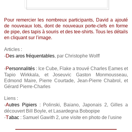
Pour remercier les nombreux participants, David a ajouté
de nouveaux lots, dont de nouveaux porte-clefs en forme
de pipe, des tapis à souris et des tee-shirts. Tous les détails
en cliquant sur l'image.
Articles :
D
-
es aros fréquentables
, par Christophe Wolff
P
-
ersonnalités
: Ice Cube, Flake a trouvé Charles Eames et
Tapio Wirkkala, et Joseuvic Gaston Monmousseau,
Edmond Maire, Pierre Courtade, Jean-Pierre Chabrol, et
Gérard Pierre-Charles
Liens :
A
-
utres Pipiers
: Polinski, Baiano, Japonais 2, Gilles a
découvert Bill Boyle, et Lasardegna Bobopipe
T
-
abac
: Samuel Gawith 2, une visite en photo de l'usine