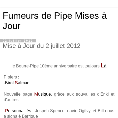
Fumeurs de Pipe Mises à
Jour
02 juillet 2012
Mise à Jour du 2 juillet 2012
L
le Bourre-Pipe 10ème anniversaire est toujours
à
Pipiers :
S
-
Birol
alman
M
Nouvelle page
usique
, grâce aux trouvailles d'Enki et
d'autres
P
-
ersonnalités
: Jospeh Spence, david Ogilvy, et Bill nous
a signalé Barrigue