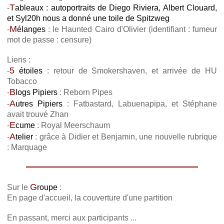
T
-
ableaux : autoportraits de Diego Riviera, Albert Clouard,
et Syl20h nous a donné une toile de Spitzweg
M
-
élanges
: le Haunted Cairo d'Olivier (identifiant : fumeur
mot de passe : censure)
Liens :
5
-
étoiles
: retour de Smokershaven, et arrivée de HU
Tobacco
B
-
logs Pipiers
: Reborn Pipes
A
-
utres Pipiers
: Fatbastard, Labuenapipa, et Stéphane
avait trouvé Zhan
E
-
cume
: Royal Meerschaum
A
-
telier
: grâce à Didier et Benjamin, une nouvelle rubrique
: Marquage
G
Sur le
roupe
:
En page d'accueil, la couverture d'une partition
En passant, merci aux participants ...