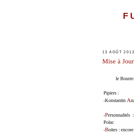
F
13 AOÛT 201
Mise à Jour
le Bourre
Pipiers :
A
-
Konstantin
n
P
-
ersonnalités
:
Polac
B
-
oites
: encore