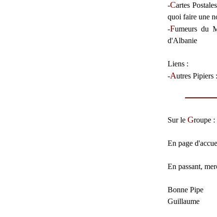
C
-
artes Postales
quoi faire une 
F
-
umeurs du 
d'Albanie
Liens :
A
-
utres Pipiers
:
G
Sur le
roupe
:
En page d'accue
En passant, merc
Bonne Pipe
Guillaume