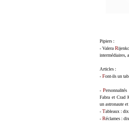
Pipiers :
R
-
Valera
ijenk
intermédiaires, 
Articles :
F
-
ont-ils un t
P
-
ersonnalités
:
Fabra et Crad K
un astronaute et
T
-
ableaux
: dix
R
-
éclames
: di