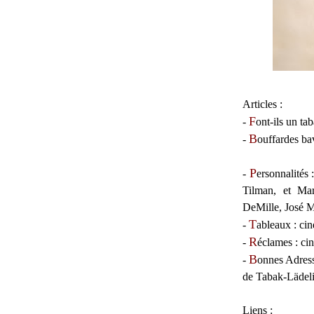
Articles :
F
-
ont-ils un ta
B
-
ouffardes ba
P
-
ersonnalités
:
Tilman, et Mar
DeMille, José M
T
-
ableaux
: cin
R
-
éclames
: ci
B
-
onnes Adres
de Tabak-Lädeli
Liens :