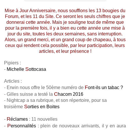
Mise à Jour Anniversaire, nous soufflons les 13 bougies du
Forum, et les 11 du Site. Ce seront les seuls chiffres que je
donnerai cette année. Mais je souligne tout de même que
pour la première fois, il y a bien eu cette année une mise à
jour du site, toutes les deux semaines, sans interruption.
Alors, un grand merci, et un grand coup de chapeau, à tous
ceux qui rendent cela possible, par leur participation, leurs
articles, et leur présence !
Pipiers :
S
-
Michelle
ottocasa
Articles :
F
- Erwin nous offre le 50ème numéro de
ont-ils un tabac ?
C
- Gilles suisse a testé la
hacom 2016
- Nightcap a sa rubrique, et son répertoire, pour sa
S
troisième
orties en Boites
R
-
éclames
: 11 nouvelles
P
-
ersonnalités
: plein de nouveaux arrivants, il y en aura